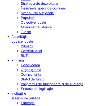
Strategia de dezvoltare
Însemnele specifice comunei
Simbolurile Naționale
Populația
Obiective locale
Monumente istorice
Turism
Autoritățile
publice locale
Primarul
Consiliul local
RUTI
Primăria
Conducerea
Organigrama
Componența
Statul de funcții
Programul de funcționare și de audiențe
Extrase din legislație
Instituțiile
și serviciile publice
Educația