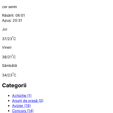
cer senin
Răsărit: 06:01
Apus: 20:31
Joi
°
37/23
C
Vineri
°
38/21
C
Sâmbătă
°
34/23
C
Categorii
Achiziție (1)
Anunț de presă (0)
Avizier (74)
Concurs (14)