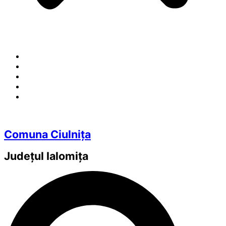
Comuna Ciulnița
Județul
Ialomița