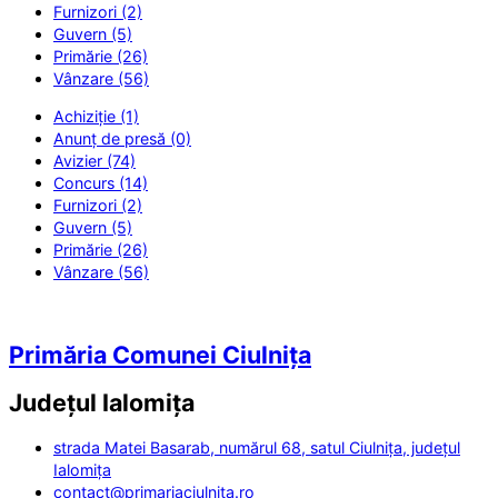
Furnizori (2)
Guvern (5)
Primărie (26)
Vânzare (56)
Achiziție (1)
Anunț de presă (0)
Avizier (74)
Concurs (14)
Furnizori (2)
Guvern (5)
Primărie (26)
Vânzare (56)
Primăria Comunei Ciulnița
Județul
Ialomița
strada Matei Basarab, numărul 68, satul Ciulnița, județul
Ialomița
contact@primariaciulnita.ro