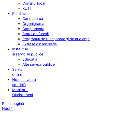
Consiliul local
RUTI
Primăria
Conducerea
Organigrama
Componența
Statul de funcții
Programul de funcționare și de audiențe
Extrase din legislație
Instituțiile
și serviciile publice
Educația
Alte servicii publice
Servicii
online
Nomenclatura
stradală
Monitorul
Oficial Local
Prima pagină
Noutăți