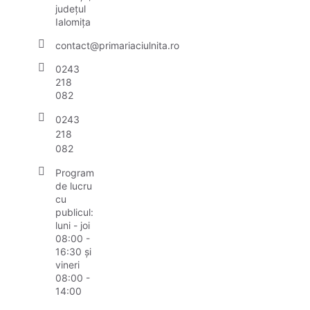
județul
Ialomița
contact@primariaciulnita.ro
0243
218
082
0243
218
082
Program
de lucru
cu
publicul:
luni - joi
08:00 -
16:30 și
vineri
08:00 -
14:00