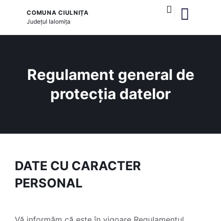
COMUNA CIULNIȚA
Județul
Ialomița
și serviciile publice
Regulament general de
protecția datelor
DATE CU CARACTER
PERSONAL
Vă informăm că este în vigoare Regulamentul