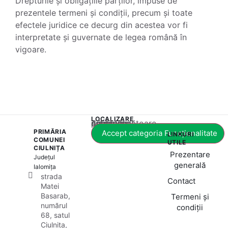
Drepturile și obligațiile părților, impuse de
prezentele termeni și condiții, precum și toate
efectele juridice ce decurg din acestea vor fi
interpretate și guvernate de legea română în
vigoare.
LOCALIZARE
Acest conținut este blocat până când acceptați categoria corespunzătoare de cookie-uri.
PRIMĂRIA
Accept categoria Funcționalitate
LINKURI
COMUNEI
UTILE
CIULNIȚA
Prezentare
Județul
generală
Ialomița
strada
Contact
Matei
Basarab,
Termeni și
numărul
condiții
68, satul
Ciulnița,