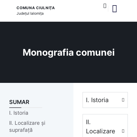
COMUNA CIULNIȚA
Județul
Ialomița
și serviciile publice
Monografia comunei
I. Istoria
SUMAR
I. Istoria
II.
II. Localizare și
suprafață
Localizare