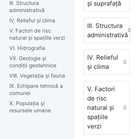
și suprafață
III. Structura
administrativă
IV. Relieful și clima
III. Structura
V. Factori de risc
administrativă
natural și spațiile verzi
VI. Hidrografia
IV. Relieful
VII. Geologie și
condiții geotehnice
și clima
VIII. Vegetația și fauna
IX. Echipare tehnică a
V. Factori
comunei
de risc
X. Populația și
natural și
resursele umane
spațiile
verzi