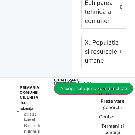
Echiparea
tehnică a
comunei
X. Populația
și resursele
umane
LOCALIZARE
Acest conținut este blocat până când acceptați categoria corespunzătoare de cookie-uri.
PRIMĂRIA
Accept categoria Funcționalitate
LINKURI
COMUNEI
UTILE
CIULNIȚA
Prezentare
Județul
generală
Ialomița
strada
Contact
Matei
Basarab,
Termeni și
numărul
condiții