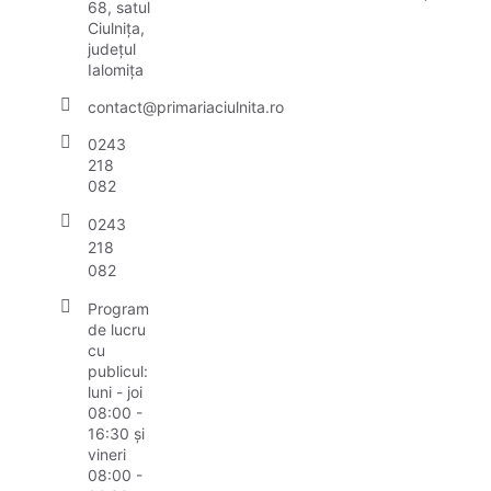
68, satul
Ciulnița,
județul
Ialomița
contact@primariaciulnita.ro
0243
218
082
0243
218
082
Program
de lucru
cu
publicul:
luni - joi
08:00 -
16:30 și
vineri
08:00 -