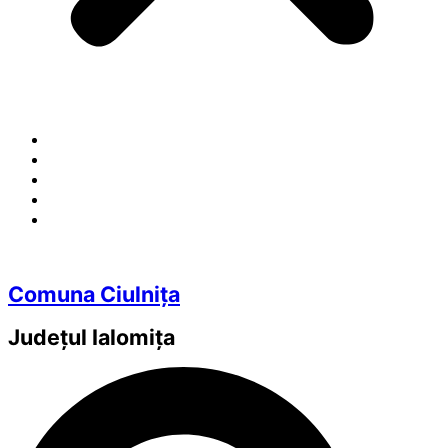
Comuna Ciulnița
Județul
Ialomița