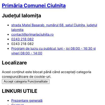
Primăria Comunei Ciulnița
Județul
Ialomița
strada Matei Basarab, numărul 68, satul Ciulnița, județul
Ialomița
contact@primariaciulnita.ro
0243 218 082
0243 218 082
Program de lucru cu publicul: luni - joi 08:00 - 16:30 și
vineri 08:00 - 14:00
Localizare
Acest conținut este blocat până când acceptați categoria
corespunzătoare de cookie-uri.
Accept categoria Funcționalitate
LINKURI UTILE
Prezentare generală