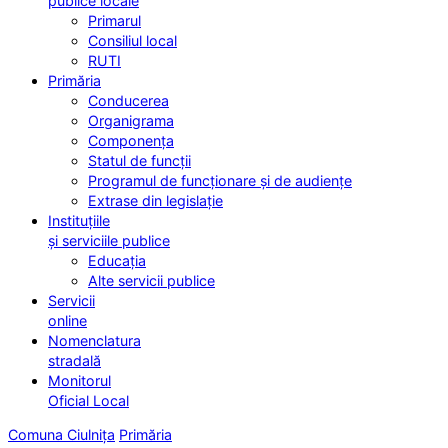
publice locale
Primarul
Consiliul local
RUTI
Primăria
Conducerea
Organigrama
Componența
Statul de funcții
Programul de funcționare și de audiențe
Extrase din legislație
Instituțiile
și serviciile publice
Educația
Alte servicii publice
Servicii
online
Nomenclatura
stradală
Monitorul
Oficial Local
Comuna Ciulnița
Primăria