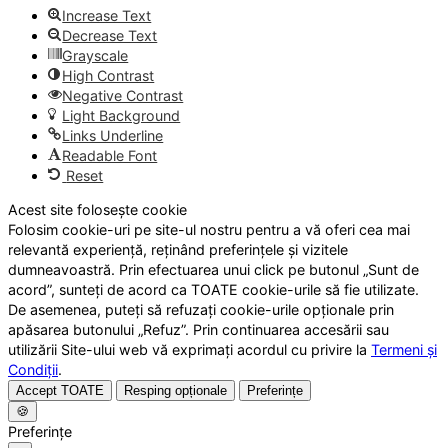
Increase Text
Decrease Text
Grayscale
High Contrast
Negative Contrast
Light Background
Links Underline
Readable Font
Reset
Acest site folosește cookie
Folosim cookie-uri pe site-ul nostru pentru a vă oferi cea mai
relevantă experiență, reținând preferințele și vizitele
dumneavoastră. Prin efectuarea unui click pe butonul „Sunt de
acord”, sunteți de acord ca TOATE cookie-urile să fie utilizate.
De asemenea, puteți să refuzați cookie-urile opționale prin
apăsarea butonului „Refuz”. Prin continuarea accesării sau
utilizării Site-ului web vă exprimați acordul cu privire la
Termeni și
Condiții
.
Accept TOATE
Resping opționale
Preferințe
🍪
Preferințe