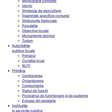
Monografia comunei
Istoric
Strategia de dezvoltare
Însemnele specifice comunei
Simbolurile Naționale
Populația
Obiective locale
Monumente istorice
Turism
Autoritățile
publice locale
Primarul
Consiliul local
RUTI
Primăria
Conducerea
Organigrama
Componența
Statul de funcții
Programul de funcționare și de audiențe
Extrase din legislație
Instituțiile
și serviciile publice