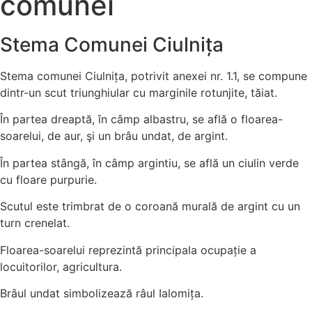
comunei
Stema Comunei Ciulnița
Stema comunei Ciulnița, potrivit anexei nr. 1.1, se compune
dintr-un scut triunghiular cu marginile rotunjite, tăiat.
În partea dreaptă, în câmp albastru, se află o floarea-
soarelui, de aur, şi un brâu undat, de argint.
În partea stângă, în câmp argintiu, se află un ciulin verde
cu floare purpurie.
Scutul este trimbrat de o coroană murală de argint cu un
turn crenelat.
Floarea-soarelui reprezintă principala ocupație a
locuitorilor, agricultura.
Brâul undat simbolizează râul Ialomița.