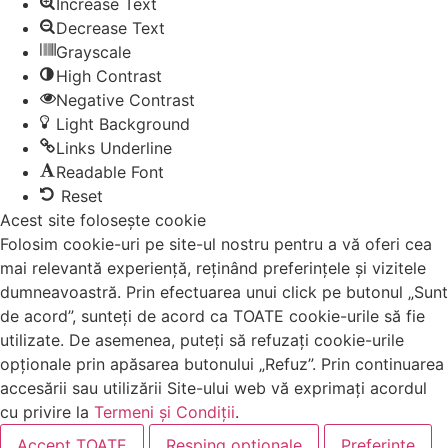
Increase Text
Decrease Text
Grayscale
High Contrast
Negative Contrast
Light Background
Links Underline
Readable Font
Reset
Acest site folosește cookie
Folosim cookie-uri pe site-ul nostru pentru a vă oferi cea
mai relevantă experiență, reținând preferințele și vizitele
dumneavoastră. Prin efectuarea unui click pe butonul „Sunt
de acord”, sunteți de acord ca TOATE cookie-urile să fie
utilizate. De asemenea, puteți să refuzați cookie-urile
opționale prin apăsarea butonului „Refuz”. Prin continuarea
accesării sau utilizării Site-ului web vă exprimați acordul
cu privire la
Termeni și Condiții
.
Accept TOATE
Resping opționale
Preferințe