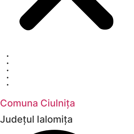
Comuna Ciulnița
Județul
Ialomița