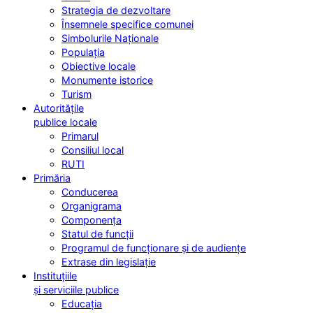
Strategia de dezvoltare
Însemnele specifice comunei
Simbolurile Naționale
Populația
Obiective locale
Monumente istorice
Turism
Autoritățile
publice locale
Primarul
Consiliul local
RUTI
Primăria
Conducerea
Organigrama
Componența
Statul de funcții
Programul de funcționare și de audiențe
Extrase din legislație
Instituțiile
și serviciile publice
Educația