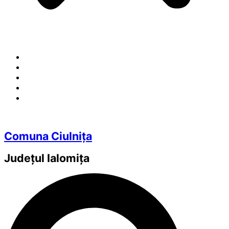
Comuna Ciulnița
Județul
Ialomița