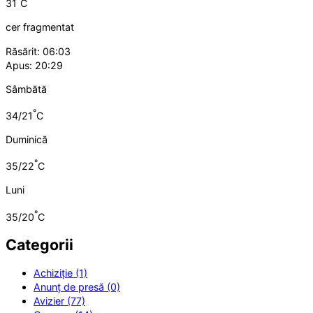
31
C
cer fragmentat
Răsărit: 06:03
Apus: 20:29
Sâmbătă
°
34/21
C
Duminică
°
35/22
C
Luni
°
35/20
C
Categorii
Achiziție (1)
Anunț de presă (0)
Avizier (77)