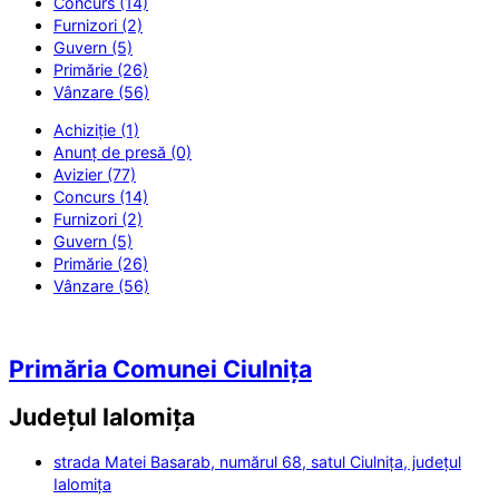
Concurs (14)
Furnizori (2)
Guvern (5)
Primărie (26)
Vânzare (56)
Achiziție (1)
Anunț de presă (0)
Avizier (77)
Concurs (14)
Furnizori (2)
Guvern (5)
Primărie (26)
Vânzare (56)
Primăria Comunei Ciulnița
Județul
Ialomița
strada Matei Basarab, numărul 68, satul Ciulnița, județul
Ialomița