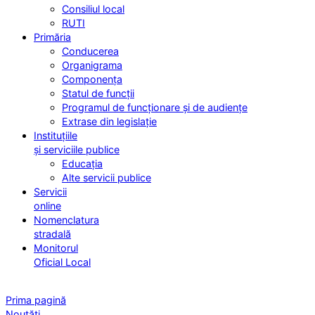
Consiliul local
RUTI
Primăria
Conducerea
Organigrama
Componența
Statul de funcții
Programul de funcționare și de audiențe
Extrase din legislație
Instituțiile
și serviciile publice
Educația
Alte servicii publice
Servicii
online
Nomenclatura
stradală
Monitorul
Oficial Local
Prima pagină
Noutăți