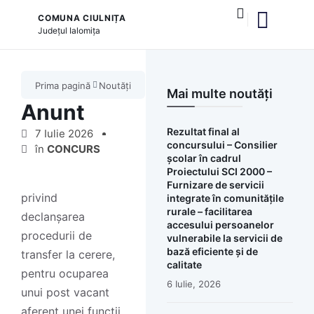
COMUNA CIULNIȚA
Județul
Ialomița
și serviciile publice
Prima pagină
Noutăți
Mai multe noutăți
Anunt
Rezultat final al
7 Iulie 2026
concursului – Consilier
în
CONCURS
școlar în cadrul
Proiectului SCI 2000 –
Furnizare de servicii
privind
integrate în comunitățile
rurale – facilitarea
declanșarea
accesului persoanelor
procedurii de
vulnerabile la servicii de
bază eficiente și de
transfer la cerere,
calitate
pentru ocuparea
6 Iulie, 2026
unui post vacant
aferent unei funcții