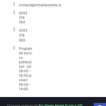
contact@primariaciulnita.ro
0243
218
082
0243
218
082
Program
de lucru
cu
publicul:
luni - joi
08:00 -
16:30 și
vineri
08:00 -
14:00
Open
Concept realizat de
Big Media Relații Publice SRL