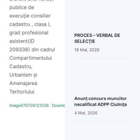
publice de
execuţie consilier
cadastru , clasa I,
grad profesional
PROCES – VERBAL DE
asistent(ID
SELECȚIE
209338) din cadrul
19 Mai, 2026
Compartimentului
Cadastru,
Urbanism și
Amenajarea
Teritoriului
Anunț concurs muncitor
necalificat ADPP Ciulnița
Image070726123126
Download
4 Mai, 2026