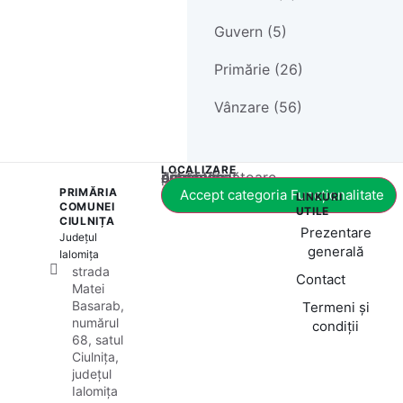
Guvern (5)
Primărie (26)
Vânzare (56)
LOCALIZARE
Acest conținut este blocat până când acceptați categoria corespunzătoare de cookie-uri.
PRIMĂRIA
Accept categoria Funcționalitate
LINKURI
COMUNEI
UTILE
CIULNIȚA
Prezentare
Județul
generală
Ialomița
strada
Contact
Matei
Basarab,
Termeni și
numărul
condiții
68, satul
Ciulnița,
județul
Ialomița