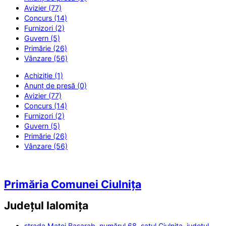
Avizier (77)
Concurs (14)
Furnizori (2)
Guvern (5)
Primărie (26)
Vânzare (56)
Achiziție (1)
Anunț de presă (0)
Avizier (77)
Concurs (14)
Furnizori (2)
Guvern (5)
Primărie (26)
Vânzare (56)
Primăria Comunei Ciulnița
Județul
Ialomița
strada Matei Basarab, numărul 68, satul Ciulnița, județul