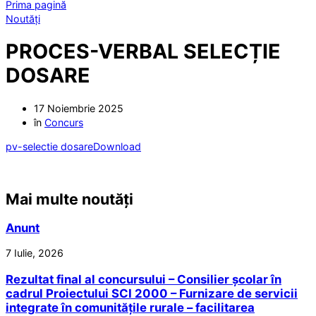
Prima pagină
Noutăți
PROCES-VERBAL SELECȚIE
DOSARE
17 Noiembrie 2025
în
Concurs
pv-selectie dosare
Download
Mai multe noutăți
Anunt
7 Iulie, 2026
Rezultat final al concursului – Consilier școlar în
cadrul Proiectului SCI 2000 – Furnizare de servicii
integrate în comunitățile rurale – facilitarea