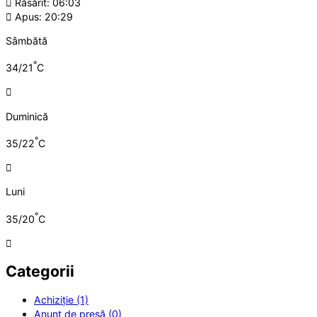
Răsărit: 06:03
Apus: 20:29
Sâmbătă
°
34/21
C
Duminică
°
35/22
C
Luni
°
35/20
C
Categorii
Achiziție (1)
Anunț de presă (0)