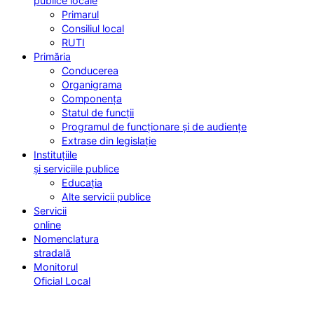
publice locale
Primarul
Consiliul local
RUTI
Primăria
Conducerea
Organigrama
Componența
Statul de funcții
Programul de funcționare și de audiențe
Extrase din legislație
Instituțiile
și serviciile publice
Educația
Alte servicii publice
Servicii
online
Nomenclatura
stradală
Monitorul
Oficial Local