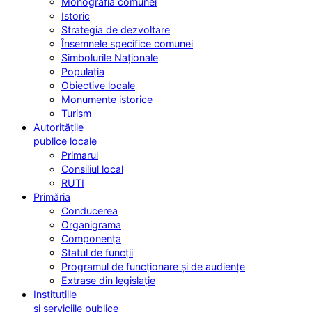
Monografia comunei
Istoric
Strategia de dezvoltare
Însemnele specifice comunei
Simbolurile Naționale
Populația
Obiective locale
Monumente istorice
Turism
Autoritățile
publice locale
Primarul
Consiliul local
RUTI
Primăria
Conducerea
Organigrama
Componența
Statul de funcții
Programul de funcționare și de audiențe
Extrase din legislație
Instituțiile
și serviciile publice