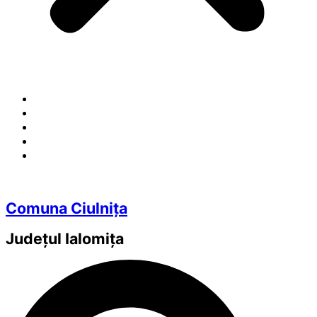
Comuna Ciulnița
Județul
Ialomița