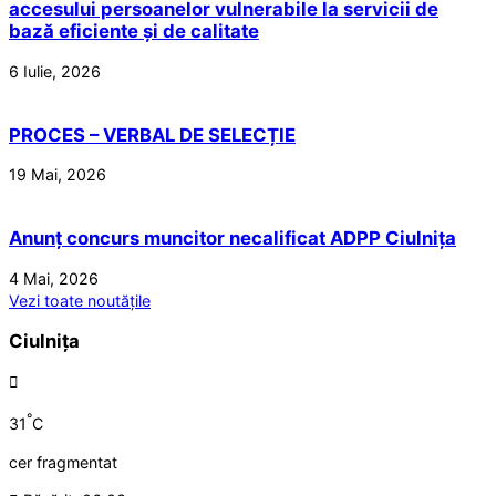
accesului persoanelor vulnerabile la servicii de
bază eficiente și de calitate
6 Iulie, 2026
PROCES – VERBAL DE SELECȚIE
19 Mai, 2026
Anunț concurs muncitor necalificat ADPP Ciulnița
4 Mai, 2026
Vezi toate noutățile
Ciulnița
°
31
C
cer fragmentat