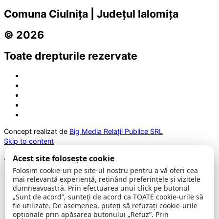
Comuna Ciulnița | Județul Ialomița
© 2026
Toate drepturile rezervate
Concept realizat de
Big Media Relații Publice SRL
Skip to content
Acest site folosește cookie
Accessibility Tools
Folosim cookie-uri pe site-ul nostru pentru a vă oferi cea
Increase Text
mai relevantă experiență, reținând preferințele și vizitele
Decrease Text
dumneavoastră. Prin efectuarea unui click pe butonul
Grayscale
„Sunt de acord”, sunteți de acord ca TOATE cookie-urile să
High Contrast
fie utilizate. De asemenea, puteți să refuzați cookie-urile
Negative Contrast
opționale prin apăsarea butonului „Refuz”. Prin