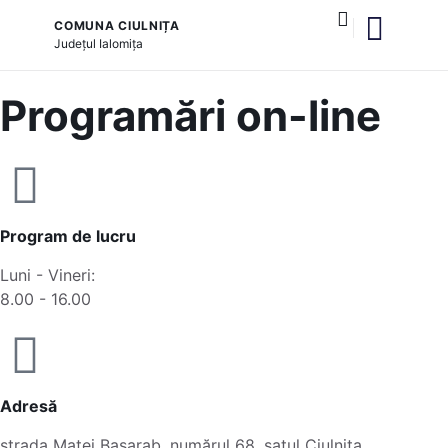
COMUNA CIULNIȚA
Județul
Ialomița
și serviciile publice
Programări on-line
Program de lucru
Luni - Vineri:
8.00 - 16.00
Adresă
strada Matei Basarab, numărul 68, satul Ciulnița