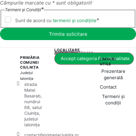
Câmpurile marcate cu * sunt obligatorii!
*
Termeni și Condiții
*
Sunt de acord cu
termenii și condițiile
LOCALIZARE
Acest conținut este blocat până când acceptați categoria corespunzătoare de cookie-uri.
PRIMĂRIA
Accept categoria Funcționalitate
LINKURI
COMUNEI
UTILE
CIULNIȚA
Prezentare
Județul
generală
Ialomița
strada
Contact
Matei
Basarab,
Termeni și
numărul
condiții
68, satul
Ciulnița,
județul
Ialomița
contact@primariaciulnita.ro