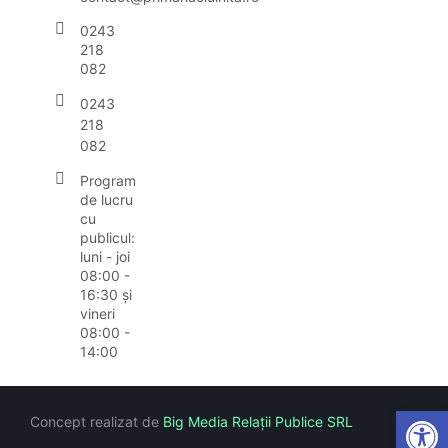
0243
218
082
0243
218
082
Program
de lucru
cu
publicul:
luni - joi
08:00 -
16:30 și
vineri
08:00 -
14:00
Open
Concept realizat de
Big Media Relații Publice SRL