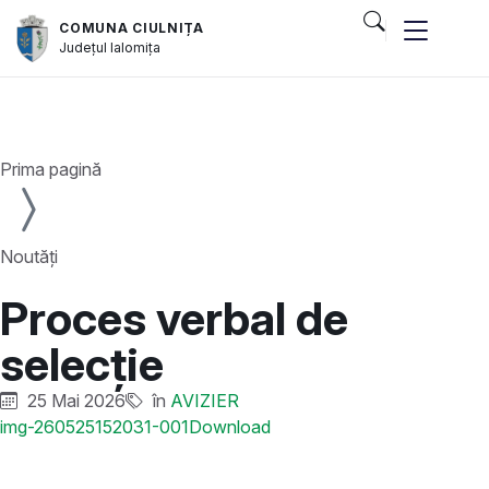
COMUNA CIULNIȚA
Județul
Ialomița
Prima pagină
Noutăți
Proces verbal de
selecție
25 Mai 2026
în
AVIZIER
img-260525152031-001
Download