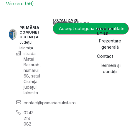
Vânzare (56)
LOCALIZARE
Acest conținut este blocat până când acceptați categoria corespunzătoare de cookie-uri.
PRIMĂRIA
Accept categoria Funcționalitate
LINKURI
COMUNEI
UTILE
CIULNIȚA
Prezentare
Județul
generală
Ialomița
strada
Contact
Matei
Basarab,
Termeni și
numărul
condiții
68, satul
Ciulnița,
județul
Ialomița
contact@primariaciulnita.ro
0243
218
082