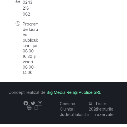
0243
218
082
Program
de lucru
cu
publicul:
luni - joi
08:00 -
16:30 și
vineri
08:00 -
14:00
Concept realizat de
Big Media Relații Publice SRL
Comuna
©
Toate
Ciulnița |
2026
drepturile
Județul Ialomița
rezervate