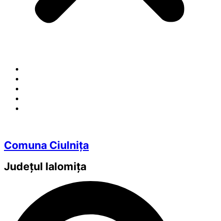
Comuna Ciulnița
Județul
Ialomița