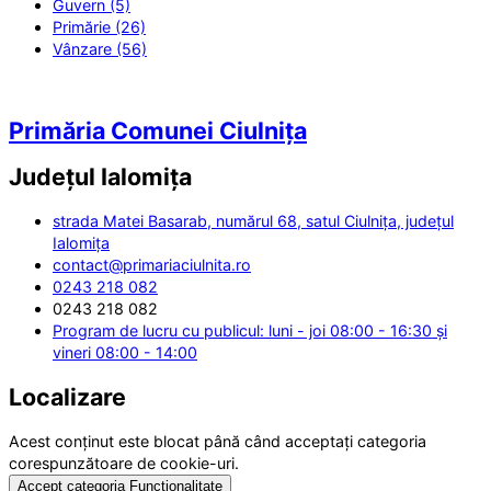
Guvern (5)
Primărie (26)
Vânzare (56)
Primăria Comunei Ciulnița
Județul
Ialomița
strada Matei Basarab, numărul 68, satul Ciulnița, județul
Ialomița
contact@primariaciulnita.ro
0243 218 082
0243 218 082
Program de lucru cu publicul: luni - joi 08:00 - 16:30 și
vineri 08:00 - 14:00
Localizare
Acest conținut este blocat până când acceptați categoria
corespunzătoare de cookie-uri.
Accept categoria Funcționalitate