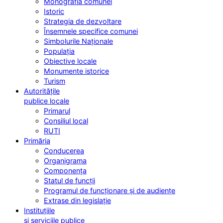
Monografia comunei
Istoric
Strategia de dezvoltare
Însemnele specifice comunei
Simbolurile Naționale
Populația
Obiective locale
Monumente istorice
Turism
Autoritățile
publice locale
Primarul
Consiliul local
RUTI
Primăria
Conducerea
Organigrama
Componența
Statul de funcții
Programul de funcționare și de audiențe
Extrase din legislație
Instituțiile
și serviciile publice