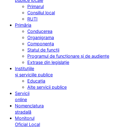
publice locale
Primarul
Consiliul local
RUTI
Primăria
Conducerea
Organigrama
Componența
Statul de funcții
Programul de funcționare și de audiențe
Extrase din legislație
Instituțiile
și serviciile publice
Educația
Alte servicii publice
Servicii
online
Nomenclatura
stradală
Monitorul
Oficial Local