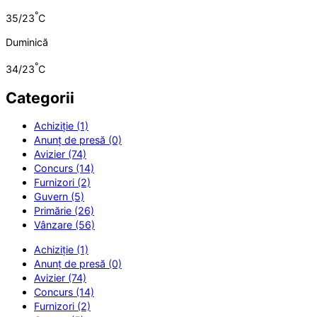
°
35/23
C
Duminică
°
34/23
C
Categorii
Achiziție (1)
Anunț de presă (0)
Avizier (74)
Concurs (14)
Furnizori (2)
Guvern (5)
Primărie (26)
Vânzare (56)
Achiziție (1)
Anunț de presă (0)
Avizier (74)
Concurs (14)
Furnizori (2)