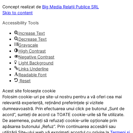
Concept realizat de
Big Media Relații Publice SRL
Skip to content
Accessibility Tools
Increase Text
Decrease Text
Grayscale
High Contrast
Negative Contrast
Light Background
Links Underline
Readable Font
Reset
Acest site folosește cookie
Folosim cookie-uri pe site-ul nostru pentru a vă oferi cea mai
relevantă experiență, reținând preferințele și vizitele
dumneavoastră. Prin efectuarea unui click pe butonul „Sunt de
acord”, sunteți de acord ca TOATE cookie-urile să fie utilizate.
De asemenea, puteți să refuzați cookie-urile opționale prin
apăsarea butonului „Refuz”. Prin continuarea accesării sau
utilizării Site-ului web vă exprimați acordul cu privire la
Termeni și