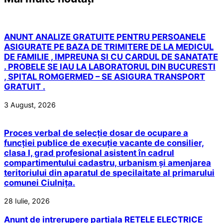
ANUNT ANALIZE GRATUITE PENTRU PERSOANELE
ASIGURATE PE BAZA DE TRIMITERE DE LA MEDICUL
DE FAMILIE , IMPREUNA SI CU CARDUL DE SANATATE
. PROBELE SE IAU LA LABORATORUL DIN BUCURESTI
, SPITAL ROMGERMED – SE ASIGURA TRANSPORT
GRATUIT .
3 August, 2026
Proces verbal de selecție dosar de ocupare a
funcției publice de execuție vacante de consilier,
clasa I, grad profesional asistent în cadrul
compartimentului cadastru, urbanism și amenjarea
teritoriului din aparatul de specilaitate al primarului
comunei Ciulnița.
28 Iulie, 2026
Anunt de intrerupere partiala RETELE ELECTRICE