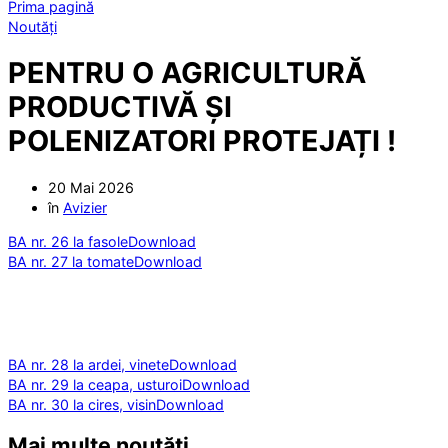
Prima pagină
Noutăți
PENTRU O AGRICULTURĂ
PRODUCTIVĂ ȘI
POLENIZATORI PROTEJAȚI !
20 Mai 2026
în
Avizier
BA nr. 26 la fasole
Download
BA nr. 27 la tomate
Download
BA nr. 28 la ardei, vinete
Download
BA nr. 29 la ceapa, usturoi
Download
BA nr. 30 la cires, visin
Download
Mai multe noutăți