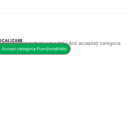
OCALIZARE
 conținut este blocat până când acceptați categoria corespunzătoare de cookie-uri.
Accept categoria Funcționalitate