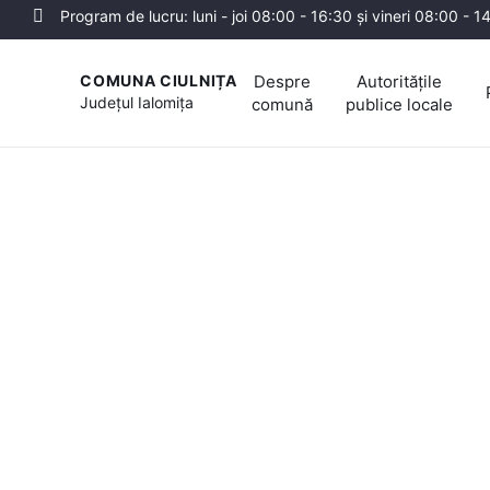
Program de lucru: luni - joi 08:00 - 16:30 și vineri 08:00 - 1
Despre
Autoritățile
COMUNA CIULNIȚA
Județul
Ialomița
comună
publice locale