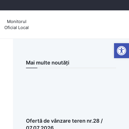
Monitorul
Oficial Local
Open
Mai multe noutăți
Ofertă de vânzare teren nr.28 /
07.07.2026