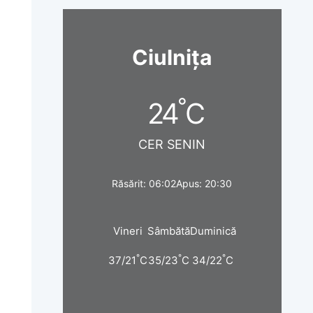
Ciulnița
°
24
C
CER SENIN
Răsărit: 06:02
Apus: 20:30
Vineri
Sâmbătă
Duminică
°
°
°
37/21
C
35/23
C
34/22
C