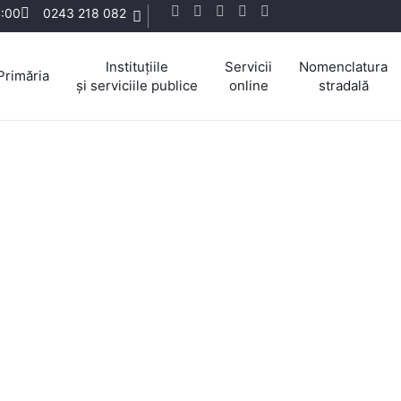
4:00
0243 218 082
Instituțiile
Servicii
Nomenclatura
Primăria
și serviciile publice
online
stradală