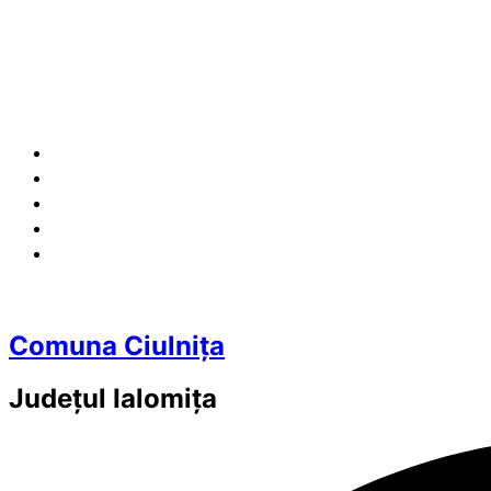
Comuna Ciulnița
Județul
Ialomița