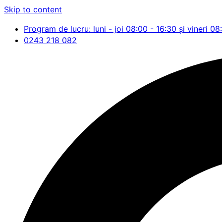
Skip to content
Program de lucru: luni - joi 08:00 - 16:30 și vineri 08
0243 218 082