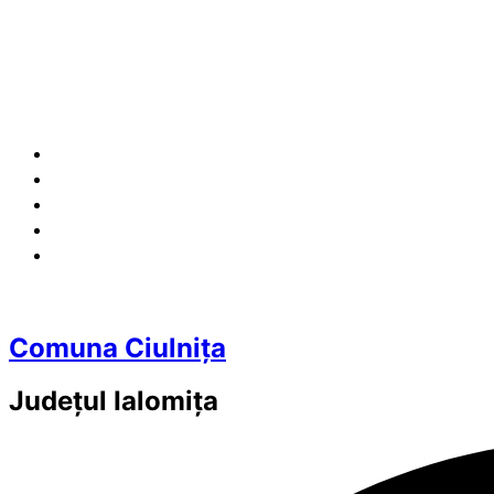
Comuna Ciulnița
Județul
Ialomița