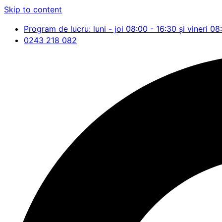
Skip to content
Program de lucru: luni - joi 08:00 - 16:30 și vineri 08
0243 218 082