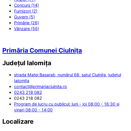
Concurs (14)
Furnizori (2)
Guvern (5)
Primărie (26)
Vânzare (56)
Primăria Comunei Ciulnița
Județul
Ialomița
strada Matei Basarab, numărul 68, satul Ciulnița, județul
Ialomița
contact@primariaciulnita.ro
0243 218 082
0243 218 082
Program de lucru cu publicul: luni - joi 08:00 - 16:30 și
vineri 08:00 - 14:00
Localizare