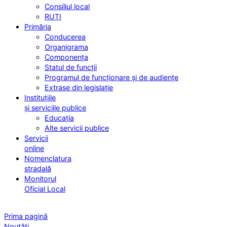
Consiliul local
RUTI
Primăria
Conducerea
Organigrama
Componența
Statul de funcții
Programul de funcționare și de audiențe
Extrase din legislație
Instituțiile
și serviciile publice
Educația
Alte servicii publice
Servicii
online
Nomenclatura
stradală
Monitorul
Oficial Local
Prima pagină
Noutăți