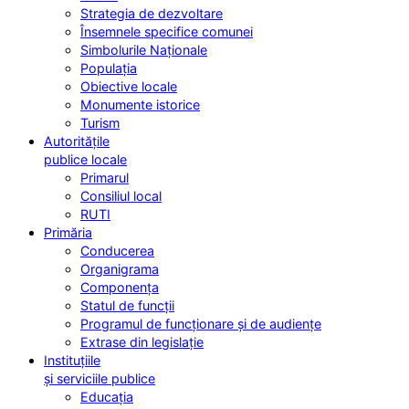
Strategia de dezvoltare
Însemnele specifice comunei
Simbolurile Naționale
Populația
Obiective locale
Monumente istorice
Turism
Autoritățile
publice locale
Primarul
Consiliul local
RUTI
Primăria
Conducerea
Organigrama
Componența
Statul de funcții
Programul de funcționare și de audiențe
Extrase din legislație
Instituțiile
și serviciile publice
Educația