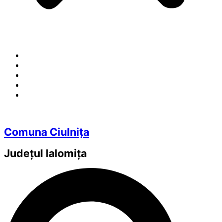
Comuna Ciulnița
Județul
Ialomița