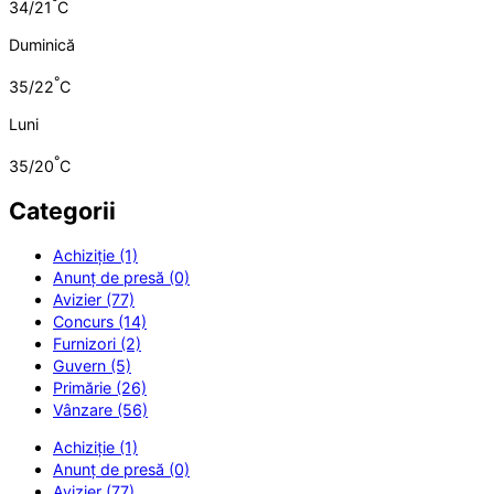
°
34/21
C
Duminică
°
35/22
C
Luni
°
35/20
C
Categorii
Achiziție (1)
Anunț de presă (0)
Avizier (77)
Concurs (14)
Furnizori (2)
Guvern (5)
Primărie (26)
Vânzare (56)
Achiziție (1)
Anunț de presă (0)
Avizier (77)