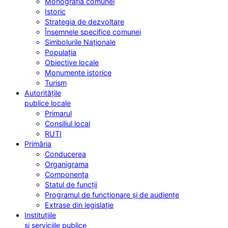
Monografia comunei
Istoric
Strategia de dezvoltare
Însemnele specifice comunei
Simbolurile Naționale
Populația
Obiective locale
Monumente istorice
Turism
Autoritățile
publice locale
Primarul
Consiliul local
RUTI
Primăria
Conducerea
Organigrama
Componența
Statul de funcții
Programul de funcționare și de audiențe
Extrase din legislație
Instituțiile
și serviciile publice