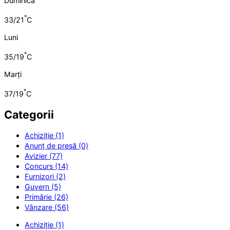
Duminică
°
33/21
C
Luni
°
35/19
C
Marți
°
37/19
C
Categorii
Achiziție (1)
Anunț de presă (0)
Avizier (77)
Concurs (14)
Furnizori (2)
Guvern (5)
Primărie (26)
Vânzare (56)
Achiziție (1)