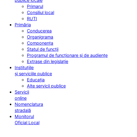
publice locale
Primarul
Consiliul local
RUTI
Primăria
Conducerea
Organigrama
Componența
Statul de funcții
Programul de funcționare și de audiențe
Extrase din legislație
Instituțiile
și serviciile publice
Educația
Alte servicii publice
Servicii
online
Nomenclatura
stradală
Monitorul
Oficial Local