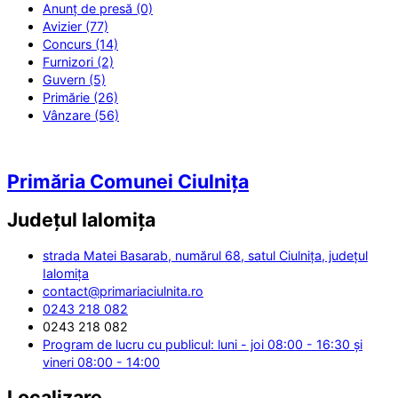
Anunț de presă (0)
Avizier (77)
Concurs (14)
Furnizori (2)
Guvern (5)
Primărie (26)
Vânzare (56)
Primăria Comunei Ciulnița
Județul
Ialomița
strada Matei Basarab, numărul 68, satul Ciulnița, județul
Ialomița
contact@primariaciulnita.ro
0243 218 082
0243 218 082
Program de lucru cu publicul: luni - joi 08:00 - 16:30 și
vineri 08:00 - 14:00
Localizare