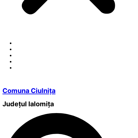
Comuna Ciulnița
Județul
Ialomița