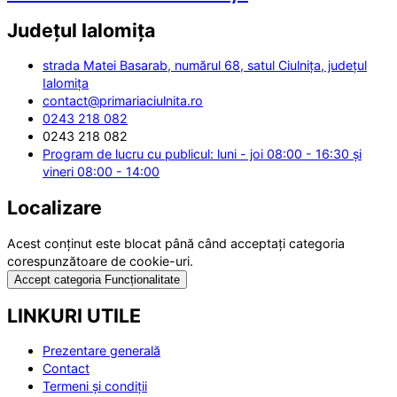
Județul
Ialomița
strada Matei Basarab, numărul 68, satul Ciulnița, județul
Ialomița
contact@primariaciulnita.ro
0243 218 082
0243 218 082
Program de lucru cu publicul: luni - joi 08:00 - 16:30 și
vineri 08:00 - 14:00
Localizare
Acest conținut este blocat până când acceptați categoria
corespunzătoare de cookie-uri.
Accept categoria Funcționalitate
LINKURI UTILE
Prezentare generală
Contact
Termeni și condiții