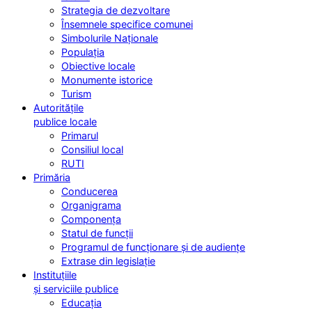
Strategia de dezvoltare
Însemnele specifice comunei
Simbolurile Naționale
Populația
Obiective locale
Monumente istorice
Turism
Autoritățile
publice locale
Primarul
Consiliul local
RUTI
Primăria
Conducerea
Organigrama
Componența
Statul de funcții
Programul de funcționare și de audiențe
Extrase din legislație
Instituțiile
și serviciile publice
Educația