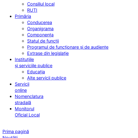
Consiliul local
RUTI
Primăria
Conducerea
Organigrama
Componența
Statul de funcții
Programul de funcționare și de audiențe
Extrase din legislație
Instituțiile
și serviciile publice
Educația
Alte servicii publice
Servicii
online
Nomenclatura
stradală
Monitorul
Oficial Local
Prima pagină
Noutăți