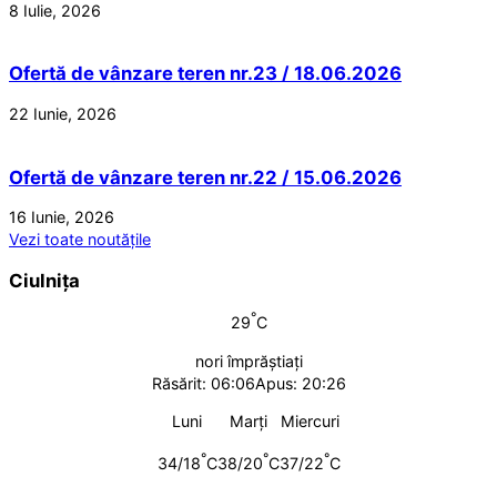
8 Iulie, 2026
Ofertă de vânzare teren nr.23 / 18.06.2026
22 Iunie, 2026
Ofertă de vânzare teren nr.22 / 15.06.2026
16 Iunie, 2026
Vezi toate noutățile
Ciulnița
°
29
C
nori împrăștiați
Răsărit: 06:06
Apus: 20:26
Luni
Marți
Miercuri
°
°
°
34/18
C
38/20
C
37/22
C