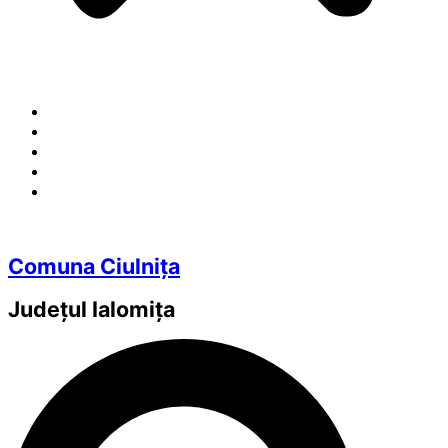
Comuna Ciulnița
Județul
Ialomița