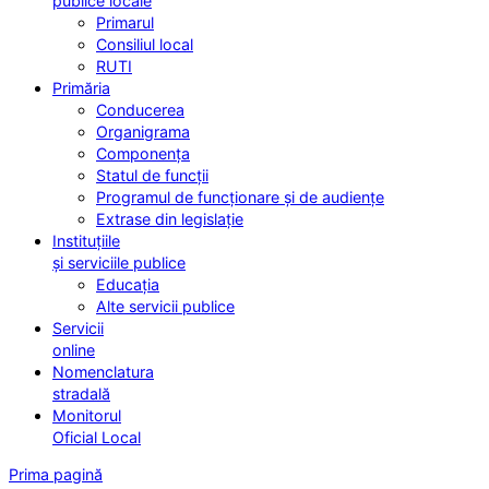
publice locale
Primarul
Consiliul local
RUTI
Primăria
Conducerea
Organigrama
Componența
Statul de funcții
Programul de funcționare și de audiențe
Extrase din legislație
Instituțiile
și serviciile publice
Educația
Alte servicii publice
Servicii
online
Nomenclatura
stradală
Monitorul
Oficial Local
Prima pagină