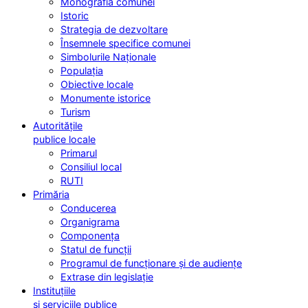
Monografia comunei
Istoric
Strategia de dezvoltare
Însemnele specifice comunei
Simbolurile Naționale
Populația
Obiective locale
Monumente istorice
Turism
Autoritățile
publice locale
Primarul
Consiliul local
RUTI
Primăria
Conducerea
Organigrama
Componența
Statul de funcții
Programul de funcționare și de audiențe
Extrase din legislație
Instituțiile
și serviciile publice