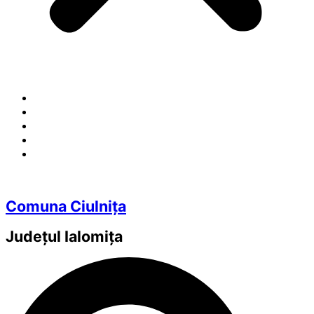
Comuna Ciulnița
Județul
Ialomița