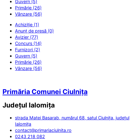
Guvern (5)
Primărie (26)
Vânzare (56)
Achiziție (1)
Anunț de presă (0)
Avizier (77)
Concurs (14)
Furnizori (2)
Guvern (5)
Primărie (26)
Vânzare (56)
Primăria Comunei Ciulnița
Județul
Ialomița
strada Matei Basarab, numărul 68, satul Ciulnița, județul
Ialomița
contact@primariaciulnita.ro
0243 218 082