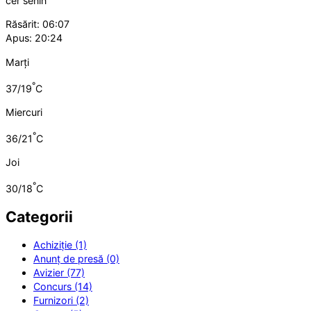
cer senin
Răsărit: 06:07
Apus: 20:24
Marți
°
37/19
C
Miercuri
°
36/21
C
Joi
°
30/18
C
Categorii
Achiziție (1)
Anunț de presă (0)
Avizier (77)
Concurs (14)
Furnizori (2)