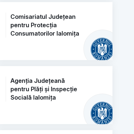
Comisariatul Județean
pentru Protecția
Consumatorilor Ialomița
Agenția Județeană
pentru Plăți și Inspecție
Socială Ialomița