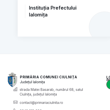
Instituția Prefectului
Ialomița
PRIMĂRIA COMUNEI CIULNIȚA
L
Acest conținu
Județul
Ialomița
strada Matei Basarab, numărul 68, satul
Ciulnița, județul Ialomița
contact@primariaciulnita.ro