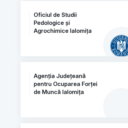
Oficiul de Studii
Pedologice și
Agrochimice Ialomița
Agenția Județeană
pentru Ocuparea Forței
de Muncă Ialomița