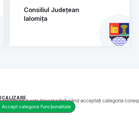
Consiliul Județean
Ialomița
OCALIZARE
t este blocat până când acceptați categoria corespunzătoare de cookie-uri.
Accept categoria Funcționalitate