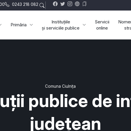
:00
0243 218 082
Instituțiile
Servicii
Nomen
Primăria
și serviciile publice
online
str
Comuna Ciulnița
tuții publice de i
județean