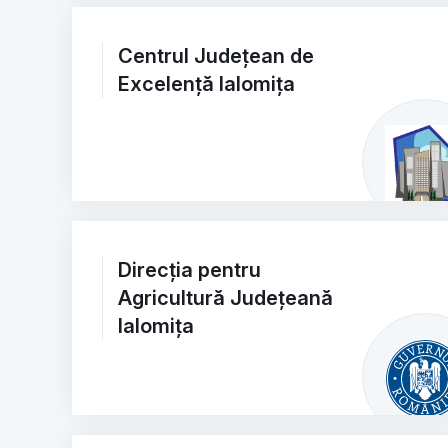
Centrul Județean de
Excelență Ialomița
Direcția pentru
Agricultură Județeană
Ialomița