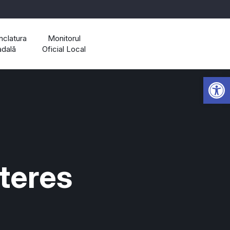
clatura
Monitorul
adală
Oficial Local
Open 
nteres