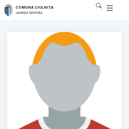
COMUNA CIULNIȚA
Județul
Ialomița