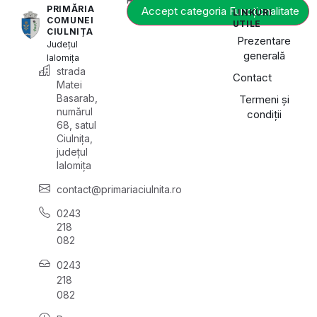
PRIMĂRIA
Accept categoria Funcționalitate
LINKURI
COMUNEI
UTILE
CIULNIȚA
Prezentare
Județul
generală
Ialomița
strada
Contact
Matei
Basarab,
Termeni și
numărul
condiții
68, satul
Ciulnița,
județul
Ialomița
contact@primariaciulnita.ro
0243
218
082
0243
218
082