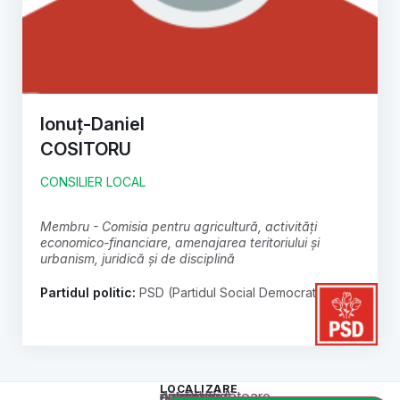
Ionuț-Daniel
COSITORU
CONSILIER LOCAL
membru - Comisia pentru agricultură, activități
economico-financiare, amenajarea teritoriului și
urbanism, juridică și de disciplină
Partidul politic:
PSD (Partidul Social Democrat)
LOCALIZARE
Acest conținut este blocat până când acceptați categoria corespunzătoare de cookie-uri.