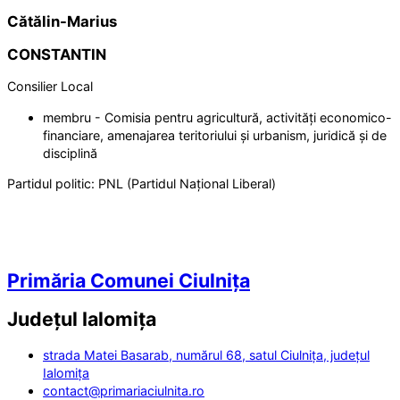
Cătălin-Marius
CONSTANTIN
Consilier Local
membru - Comisia pentru agricultură, activități economico-
financiare, amenajarea teritoriului și urbanism, juridică și de
disciplină
Partidul politic:
PNL (Partidul Național Liberal)
Primăria Comunei Ciulnița
Județul
Ialomița
strada Matei Basarab, numărul 68, satul Ciulnița, județul
Ialomița
contact@primariaciulnita.ro