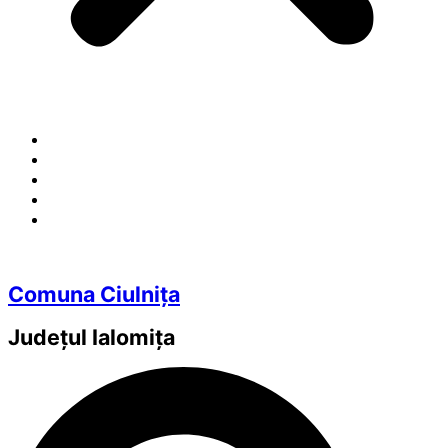
Comuna Ciulnița
Județul
Ialomița