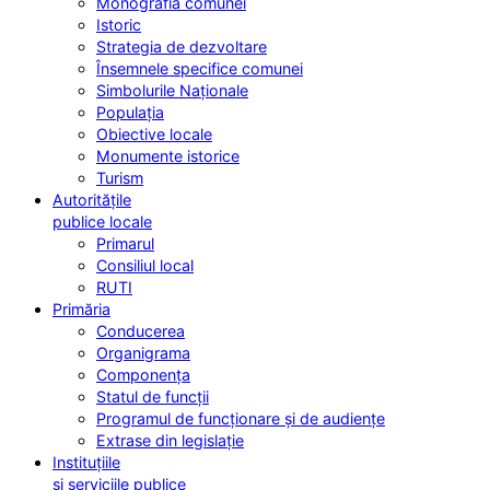
Monografia comunei
Istoric
Strategia de dezvoltare
Însemnele specifice comunei
Simbolurile Naționale
Populația
Obiective locale
Monumente istorice
Turism
Autoritățile
publice locale
Primarul
Consiliul local
RUTI
Primăria
Conducerea
Organigrama
Componența
Statul de funcții
Programul de funcționare și de audiențe
Extrase din legislație
Instituțiile
și serviciile publice