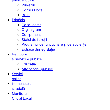
publice locale
Primarul
Consiliul local
RUTI
Primăria
Conducerea
Organigrama
Componența
Statul de funcții
Programul de funcționare și de audiențe
Extrase din legislație
Instituțiile
și serviciile publice
Educația
Alte servicii publice
Servicii
online
Nomenclatura
stradală
Monitorul
Oficial Local