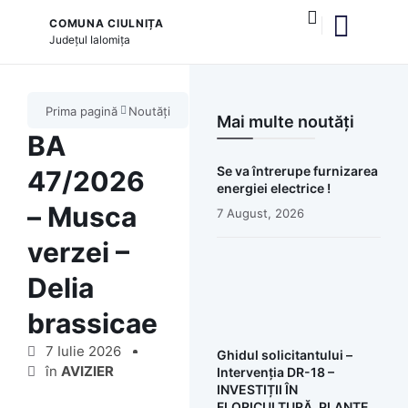
COMUNA CIULNIȚA
Județul
Ialomița
și serviciile publice
Prima pagină
Noutăți
Mai multe noutăți
BA
Se va întrerupe furnizarea
47/2026
energiei electrice !
– Musca
7 August, 2026
verzei –
Delia
brassicae
7 Iulie 2026
Ghidul solicitantului –
în
AVIZIER
Intervenția DR-18 –
INVESTIȚII ÎN
FLORICULTURĂ, PLANTE