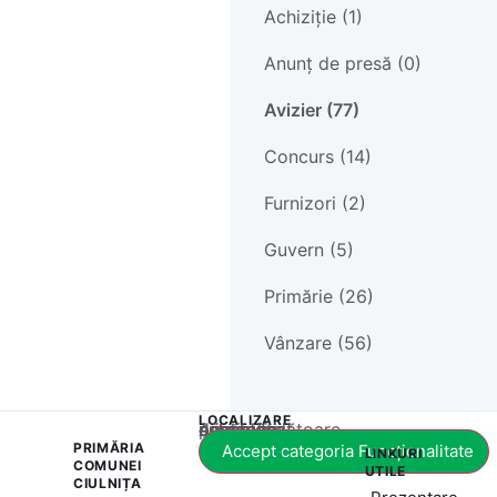
Achiziție (1)
Anunț de presă (0)
Avizier (77)
Concurs (14)
Furnizori (2)
Guvern (5)
Primărie (26)
Vânzare (56)
LOCALIZARE
Acest conținut este blocat până când acceptați categoria corespunzătoare de cookie-uri.
PRIMĂRIA
Accept categoria Funcționalitate
LINKURI
COMUNEI
UTILE
CIULNIȚA