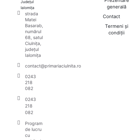
Prezentare
Județul
generală
Ialomița
strada
Contact
Matei
Basarab,
Termeni și
numărul
condiții
68, satul
Ciulnița,
județul
Ialomița
contact@primariaciulnita.ro
0243
218
082
0243
218
082
Program
de lucru
cu