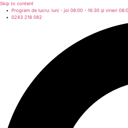
Skip to content
Program de lucru: luni - joi 08:00 - 16:30 și vineri 08:
0243 218 082