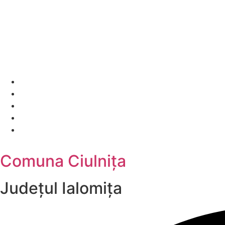
Comuna Ciulnița
Județul
Ialomița