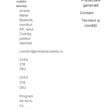
Prezentare
Județul
generală
Ialomița
strada
Contact
Matei
Basarab,
Termeni și
numărul
condiții
68, satul
Ciulnița,
județul
Ialomița
contact@primariaciulnita.ro
0243
218
082
0243
218
082
Program
de lucru
cu