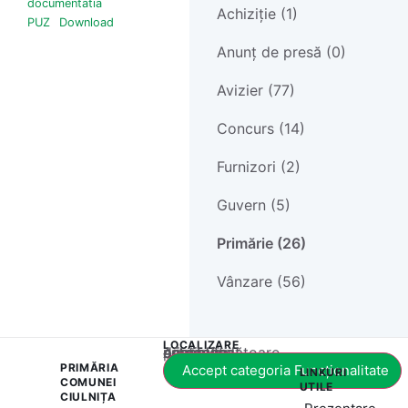
documentatia
Achiziție (1)
PUZ
Download
Anunț de presă (0)
Avizier (77)
Concurs (14)
Furnizori (2)
Guvern (5)
Primărie (26)
Vânzare (56)
LOCALIZARE
Acest conținut este blocat până când acceptați categoria corespunzătoare de cookie-uri.
PRIMĂRIA
Accept categoria Funcționalitate
LINKURI
COMUNEI
UTILE
CIULNIȚA