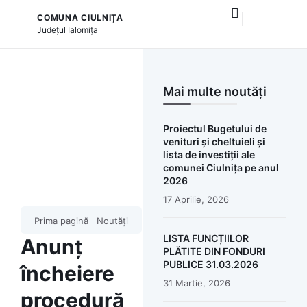
COMUNA CIULNIȚA
și serviciile publice
Județul
Ialomița
Mai multe noutăți
Proiectul Bugetului de
venituri și cheltuieli și
lista de investiții ale
comunei Ciulnița pe anul
2026
17 Aprilie, 2026
Prima pagină
Noutăți
LISTA FUNCȚIILOR
Anunț
PLĂTITE DIN FONDURI
PUBLICE 31.03.2026
încheiere
31 Martie, 2026
procedură